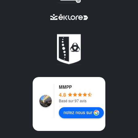
MMPP
4.8
Basé sur 97 avis
notez nous sur