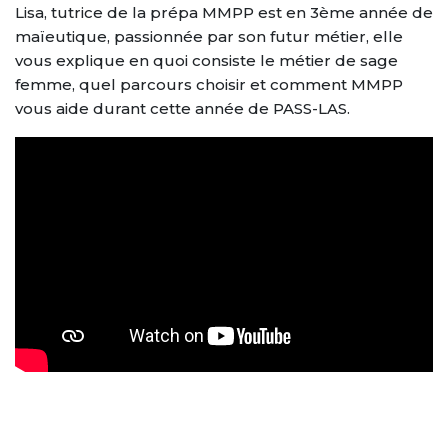
Le stage de préparation aux
Résultats 2022-2023
ESPACE ETUDIANT
Lisa, tutrice de la prépa MMPP est en 3ème année de
oraux orthophonie
Mise à niveau PASS
maïeutique, passionnée par son futur métier, elle
NOS BROCHURES
Résultats 2021-2022
vous explique en quoi consiste le métier de sage
femme, quel parcours choisir et comment MMPP
LES TARIFS
Résultats 2020-2021
vous aide durant cette année de PASS-LAS.
CONTACT
PRÉINSCRIPTION