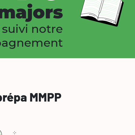
majors
 suivi notre
pagnement
 prépa MMPP