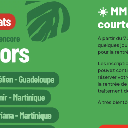
☀️ MM
court
À partir du 7
quelques jou
pour la rentr
Les inscripti
pouvez conti
réserver votr
la rentrée d
traitement de
À très bientôt