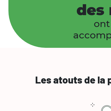
des 
ont
accom
Les atouts de la