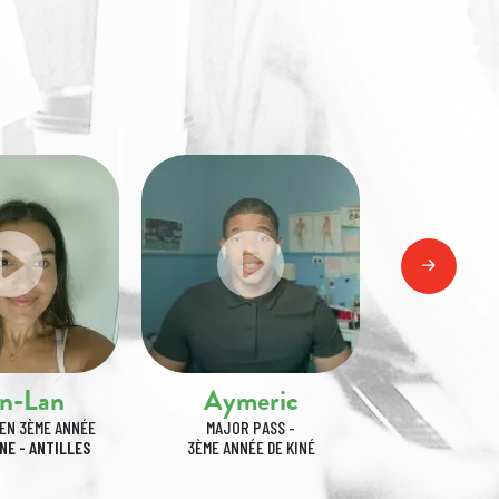
n-Lan
Aymeric
Hug
EN 3ÈME ANNÉE
MAJOR PASS -
ETUDIA
NE - ANTILLES
3ÈME ANNÉE DE KINÉ
2ÈME ANNÉE
D