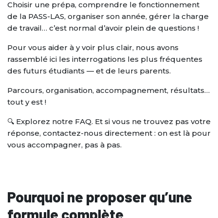
Les résultats 2022-2023
ESPACE ÉTUDIANT
Foire aux questions
Choisir une prépa, comprendre le fonctionnement
de la PASS-LAS, organiser son année, gérer la charge
NOS BROCHURES
Les résultats 2021-2022
de travail… c’est normal d’avoir plein de questions !
LES TARIFS
Les résultats 2020-2021
Pour vous aider à y voir plus clair, nous avons
rassemblé ici les interrogations les plus fréquentes
CONTACT
des futurs étudiants — et de leurs parents.
PRÉINSCRIPTION
Parcours, organisation, accompagnement, résultats…
tout y est !
🔍 Explorez notre FAQ. Et si vous ne trouvez pas votre
réponse, contactez-nous directement : on est là pour
vous accompagner, pas à pas.
Pourquoi ne proposer qu’une
formule complète