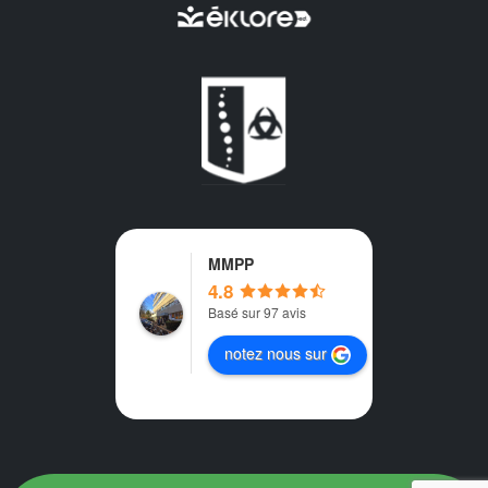
MMPP
4.8
Basé sur 97 avis
notez nous sur