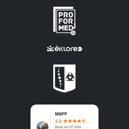
MMPP
4.8
Basé sur 97 avis