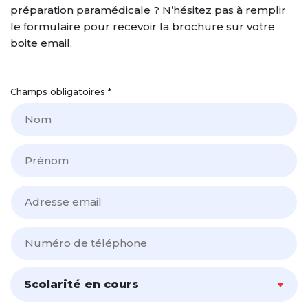
Le stage de préparation aux
Résultats 2022-2023
ESPACE ETUDIANT
préparation paramédicale ? N’hésitez pas à remplir
oraux orthophonie
Mise à niveau PASS
le formulaire pour recevoir la brochure sur votre
NOS BROCHURES
Résultats 2021-2022
boite email.
LES TARIFS
Résultats 2020-2021
CONTACT
Champs obligatoires *
PRÉINSCRIPTION
Scolarité en cours