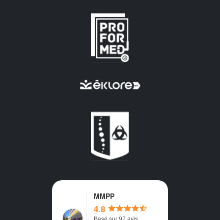
MMPP
4.8
Basé sur 97 avis