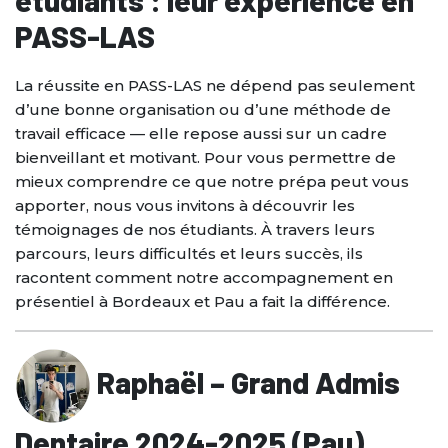
étudiants : leur expérience en
Le stage de préparation aux
Résultats 2022-2023
ESPACE ETUDIANT
oraux orthophonie
PASS-LAS
Mise à niveau PASS
NOS BROCHURES
Résultats 2021-2022
La réussite en PASS-LAS ne dépend pas seulement
LES TARIFS
Résultats 2020-2021
d’une bonne organisation ou d’une méthode de
CONTACT
travail efficace — elle repose aussi sur un cadre
bienveillant et motivant. Pour vous permettre de
PRÉINSCRIPTION
mieux comprendre ce que notre prépa peut vous
apporter, nous vous invitons à découvrir les
témoignages de nos étudiants. À travers leurs
parcours, leurs difficultés et leurs succès, ils
racontent comment notre accompagnement en
présentiel à Bordeaux et Pau a fait la différence.
Raphaël – Grand Admis
Dentaire 2024-2025 (Pau)