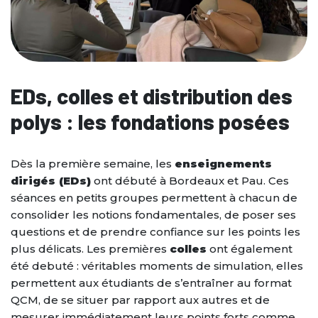
Le stage de préparation aux
Résultats 2022-2023
ESPACE ETUDIANT
oraux orthophonie
Mise à niveau PASS
NOS BROCHURES
Résultats 2021-2022
LES TARIFS
Résultats 2020-2021
EDs, colles et distribution des
CONTACT
polys : les fondations posées
PRÉINSCRIPTION
Dès la première semaine, les
enseignements
dirigés (EDs)
ont débuté à Bordeaux et Pau. Ces
séances en petits groupes permettent à chacun de
consolider les notions fondamentales, de poser ses
questions et de prendre confiance sur les points les
plus délicats. Les premières
colles
ont également
été debuté : véritables moments de simulation, elles
permettent aux étudiants de s’entraîner au format
QCM, de se situer par rapport aux autres et de
mesurer immédiatement leurs points forts comme