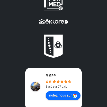
MMPP
4.8
Basé sur 97 avis
notez nous sur