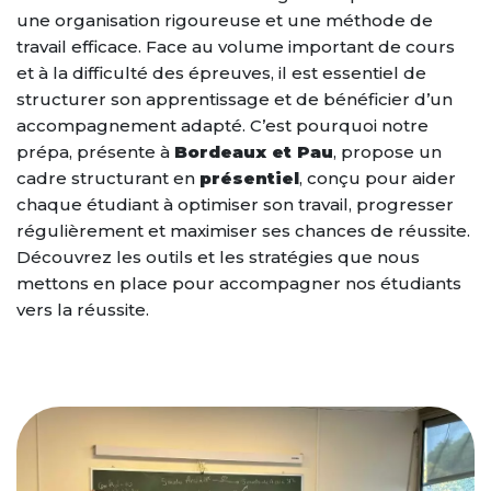
Le stage de préparation aux
Résultats 2022-2023
ESPACE ETUDIANT
une organisation rigoureuse et une méthode de
oraux orthophonie
Mise à niveau PASS
travail efficace. Face au volume important de cours
NOS BROCHURES
Résultats 2021-2022
et à la difficulté des épreuves, il est essentiel de
LES TARIFS
structurer son apprentissage et de bénéficier d’un
Résultats 2020-2021
accompagnement adapté. C’est pourquoi notre
CONTACT
prépa, présente à
Bordeaux et Pau
, propose un
cadre structurant en
présentiel
, conçu pour aider
PRÉINSCRIPTION
chaque étudiant à optimiser son travail, progresser
régulièrement et maximiser ses chances de réussite.
Découvrez les outils et les stratégies que nous
mettons en place pour accompagner nos étudiants
vers la réussite.